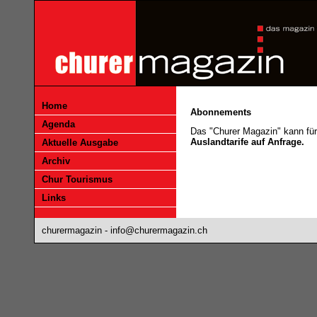
Home
Abonnements
Agenda
Das "Churer Magazin" kann für
Auslandtarife auf Anfrage.
Aktuelle Ausgabe
Archiv
Chur Tourismus
Links
churermagazin -
info@churermagazin.ch